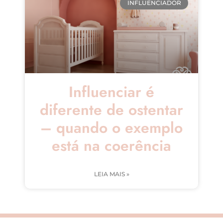
INFLUENCIADOR
Influenciar é
diferente de ostentar
– quando o exemplo
está na coerência
LEIA MAIS »