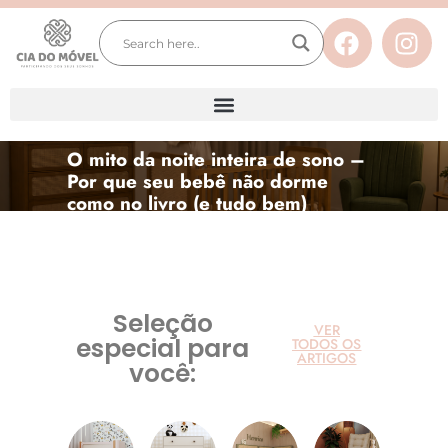
Berços
Cômodas
O
mito da noite inteira de sono –
Por que seu bebê não dorme
como no livro (e tudo bem)
Seleção
VER
especial para
TODOS OS
ARTIGOS
você: