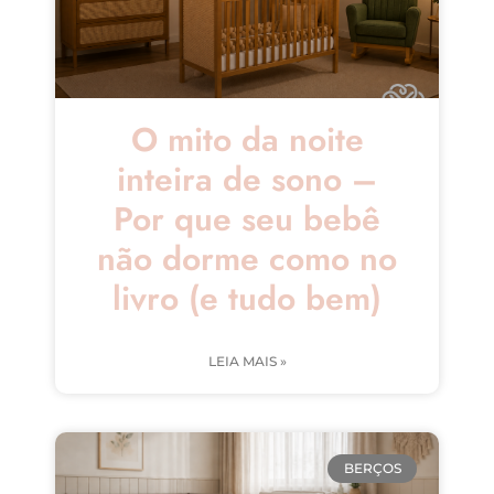
O mito da noite
inteira de sono –
Por que seu bebê
não dorme como no
livro (e tudo bem)
LEIA MAIS »
BERÇOS