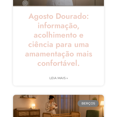
Agosto Dourado:
informação,
acolhimento e
ciência para uma
amamentação mais
confortável.
LEIA MAIS »
BERÇOS