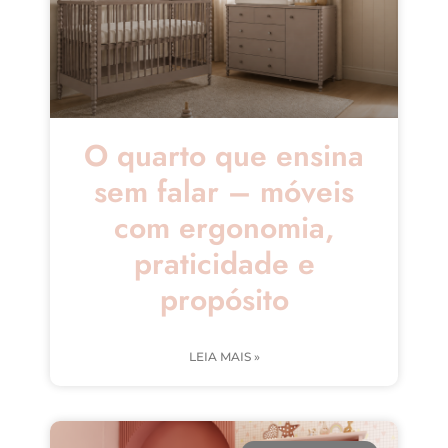
O quarto que ensina
sem falar – móveis
com ergonomia,
praticidade e
propósito
LEIA MAIS »